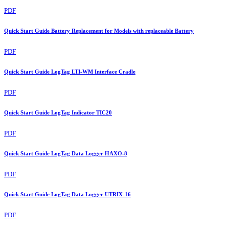
PDF
Quick Start Guide Battery Replacement for Models with replaceable Battery
PDF
Quick Start Guide LogTag LTI-WM Interface Cradle
PDF
Quick Start Guide LogTag Indicator TIC20
PDF
Quick Start Guide LogTag Data Logger HAXO-8
PDF
Quick Start Guide LogTag Data Logger UTRIX-16
PDF