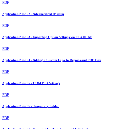
PDF
Application Note 02 - Advanced SMTP setup
PDF
Application Note 03 - Importing Option Settings via an XML file
PDF
Application Note 04 - Adding a Custom Logo to Reports and PDF Files
PDF
Application Note 05 - COM Port Settings
PDF
Application Note 06 - Temporary Folder
PDF
Application Note 07 - Accessing LogTag Data with Multiple Users