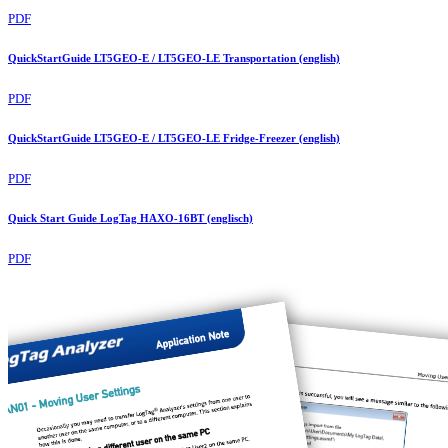
PDF
QuickStartGuide LT5GEO-E / LT5GEO-LE Transportation (english)
PDF
QuickStartGuide LT5GEO-E / LT5GEO-LE Fridge-Freezer (english)
PDF
Quick Start Guide LogTag HAXO-16BT (englisch)
PDF