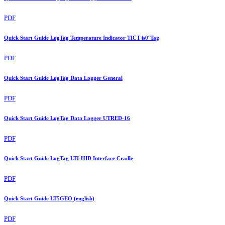
PDF
Quick Start Guide LogTag Temperature Indicator TICT is0°Tag
PDF
Quick Start Guide LogTag Data Logger General
PDF
Quick Start Guide LogTag Data Logger UTRED-16
PDF
Quick Start Guide LogTag LTI-HID Interface Cradle
PDF
Quick Start Guide LT5GEO (english)
PDF