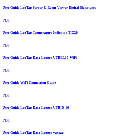
User Guide LogTag Server & Event Viewer Digital Signatures
PDF
User Guide LogTag Temperature Indicator TIC20
PDF
User Guide LogTag Data Logger UTREL30-WiFi
PDF
User Guide WiFi Connection Guide
PDF
User Guide LogTag Data Logger UTRID-16
PDF
User Guide LogTag Data Logger vaxtag