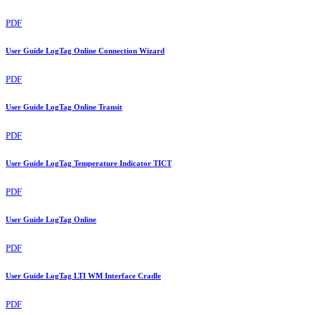
PDF
User Guide LogTag Online Connection Wizard
PDF
User Guide LogTag Online Transit
PDF
User Guide LogTag Temperature Indicator TICT
PDF
User Guide LogTag Online
PDF
User Guide LogTag LTI WM Interface Cradle
PDF