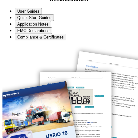
User Guides
Quick Start Guides
Application Notes
EMC Declarations
Compliance & Certificates