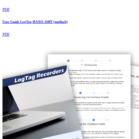
PDF
User Guide LogTag HAXO-16BT (englisch)
PDF