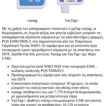
vaxtag VaxTag+
Με τη χρήση των καταγραφικών συσκευών LogTag vaxtag, οι
θερμοκρασίες σε δοχεία ψύξης και ψυγεία εμβολίων μπορούν να
καταγράφονται αξιόπιστα σύμφωνα με τις κατευθυντήριες γραμμές
PQS E006/TR06.3, που δημοσιεύονται από τον Παγκόσμιο
Οργανισμό Υγείας WHO. Οι παράμετροι και τα κατώτατα όρια
συναγερμού έχουν προρυθμιστεί σύμφωνα με τις απαιτήσεις του
ΠΟΥ. Διατίθενται δύο μοντέλα: Vaxtag και VaxTag+ (με θύρα
USB)
Προεπιλεγμένο κατά WHO PQS στην κατηγορία E006 -
κωδικός συσκευής PQS E006/013
Προδιαμορφωμένες παράμετροι που πληρούν τις απαιτήσεις
του ΠΟΥ
Επισκόπηση στατιστικών στοιχείων 30 ημερών, τα οποία
μπορούν να επανεξεταστούν απευθείας στην οθόνη
vaxtag: αποθηκεύει έως και 7.770 δεδομένα θερμοκρασίας
με χρονοσήμανση για μεταγενέστερη λήψη
VaxTag+: Διαθέτει επίσης ενσωματωμένο USB για εύκολη
λήψη και μπορεί να αποθηκεύσει 16.129 μετρήσεις