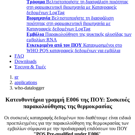
Τρόφιμα
Βελτιστοποιήστε τη διασφάλιση ποιότητας
στη φαρμακευτική βιομηχανία με Καταγραφείς
δεδομένων LogTag
Βιομηχανία
Βελτιστοποιήστε τη διασφάλιση
ποιότητας στη φαρμακευτική βιομηχανία με
Καταγραφείς δεδομένων LogTag
Εμβόλια
Παρακολούθηση της ψυκτικής αλυσίδας των
εμβολίων RNA
Εγκεκριμένο από τον ΠΟΥ
Καταχωρημένοι στο
WHO PQS καταγραφείς δεδομένων για εμβόλια
FAQ
Downloads
Έρευνα & Τιμές
gr
applications
who-datalogger
Κατευθυντήρια γραμμή E006 της ΠΟΥ: Συσκευές
παρακολούθησης της θερμοκρασίας
Οι συσκευές καταγραφής δεδομένων που διαθέτουμε είναι ειδικά
προεπιλεγμένες για την παρακολούθηση της θερμοκρασίας των
εμβολίων σύμφωνα με την προδιαγραφή επιδόσεων του ΠΟΥ
"PQS Pre-qualified under E006
".