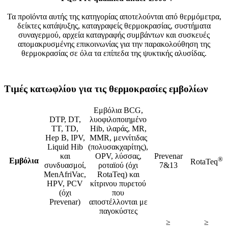
Τα προϊόντα αυτής της κατηγορίας αποτελούνται από θερμόμετρα,
δείκτες κατάψυξης, καταγραφείς θερμοκρασίας, συστήματα
συναγερμού, αρχεία καταγραφής συμβάντων και συσκευές
απομακρυσμένης επικοινωνίας για την παρακολούθηση της
θερμοκρασίας σε όλα τα επίπεδα της ψυκτικής αλυσίδας.
Τιμές κατωφλίου για τις θερμοκρασίες εμβολίων
Εμβόλια BCG,
DTP, DT,
λυοφιλοποιημένο
TT, TD,
Hib, ιλαράς, MR,
Hep B, IPV,
MMR, μεννίτιδας
Liquid Hib
(πολυσακχαρίτης),
και
OPV, λύσσας,
Prevenar
®
Εμβόλια
RotaTeq
συνδυασμοί,
ροταϊού (όχι
7&13
MenAfriVac,
RotaTeq) και
HPV, PCV
κίτρινου πυρετού
(όχι
που
Prevenar)
αποστέλλονται με
παγοκύστες
≥
≥