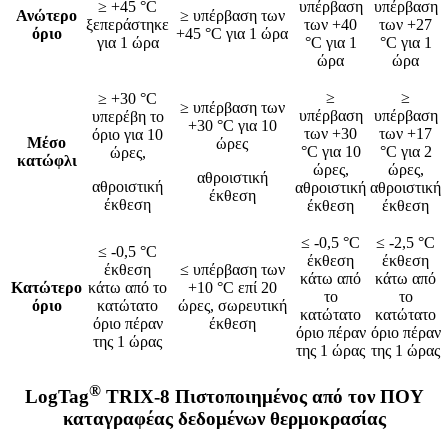
≥ +45 °C
υπέρβαση
υπέρβαση
Ανώτερο
≥ υπέρβαση των
ξεπεράστηκε
των +40
των +27
όριο
+45 °C για 1 ώρα
για 1 ώρα
°C για 1
°C για 1
ώρα
ώρα
≥
≥
≥ +30 °C
≥ υπέρβαση των
υπέρβαση
υπέρβαση
υπερέβη το
+30 °C για 10
των +30
των +17
όριο για 10
Μέσο
ώρες
°C για 10
°C για 2
ώρες,
κατώφλι
ώρες,
ώρες,
αθροιστική
αθροιστική
αθροιστική
αθροιστική
έκθεση
έκθεση
έκθεση
έκθεση
≤ -0,5 °C
≤ -2,5 °C
≤ -0,5 °C
έκθεση
έκθεση
έκθεση
≤ υπέρβαση των
κάτω από
κάτω από
Κατώτερο
κάτω από το
+10 °C επί 20
το
το
όριο
κατώτατο
ώρες, σωρευτική
κατώτατο
κατώτατο
όριο πέραν
έκθεση
όριο πέραν
όριο πέραν
της 1 ώρας
της 1 ώρας
της 1 ώρας
®
LogTag
TRIX-8 Πιστοποιημένος από τον ΠΟΥ
καταγραφέας δεδομένων θερμοκρασίας