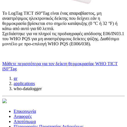
Το LogTag TICT iS0°Tag είναι ένας απαραβίαστος, μη
αναστρέψιμος ηλεκτρονικός δείκτης που δείχνει εάν η
θερμοκρασία βρίσκεται στο σημείο κατάψυξης (0 °C ή 32 °F) ή
κάτω από αυτό για 60 λεπτά.
Σχεδιάστηκε για να πληροί τις προδιαγραφές απόδοσης E06/IN03.1
του WHO PQS για μη αναστρέψιμους δείκτες ψύξης. Διαθέσιμο
μοντέλο με προ-επιλογή WHO PQS (E006/038).
Μάθετε περισσότερα για τον δείκτη θερμοκρασίας WHO TICT
iS0°Tag
gr
applications
who-datalogger
Επικοινωνία
Αναφορές
Αποτύπωμα
Πληροφορίες Προστασίας Δεδομένων