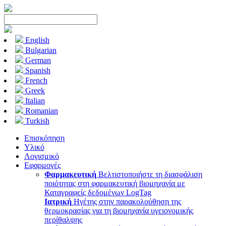
English
Bulgarian
German
Spanish
French
Greek
Italian
Romanian
Turkish
Επισκόπηση
Υλικό
Λογισμικό
Εφαρμογές
Φαρμακευτική
Βελτιστοποιήστε τη διασφάλιση
ποιότητας στη φαρμακευτική βιομηχανία με
Καταγραφείς δεδομένων LogTag
Ιατρική
Ηγέτης στην παρακολούθηση της
θερμοκρασίας για τη βιομηχανία υγειονομικής
περίθαλψης