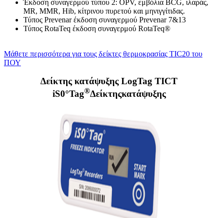
Έκδοση συναγερμού τύπου 2: OPV, εμβόλια BCG, ιλαράς,
MR, MMR, Hib, κίτρινου πυρετού και μηνιγγίτιδας.
Τύπος Prevenar έκδοση συναγερμού Prevenar 7&13
Τύπος RotaTeq έκδοση συναγερμού RotaTeq®
Μάθετε περισσότερα για τους δείκτες θερμοκρασίας TIC20 του
ΠΟΥ
Δείκτης κατάψυξης LogTag TICT
®
iS0°Tag
Δείκτηςκατάψυξης