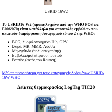
USRID-16W2
Το USRID16-W2 (προεπιλεγμένο από την WHO PQS ως
E006/070) είναι κατάλληλο για αποστολές εμβολίων που
απαιτούν διαμόρφωση συναγερμού τύπου 2 της WHO:
BCG, λυοφιλοποιημένο Hib, OPV
Ιλαρά, MR, MMR, Λύσσα
Μηνιγγίτιδα (πολυσακχαρίτης)
Εμβολιασμοί κίτρινου πυρετού
Ροταϊός (εκτός του Rotateq)
Μάθετε περισσότερα για τους καταγραφείς δεδομένων USRID-
16W WHO
Δείκτες θερμοκρασίας LogTag TIC20