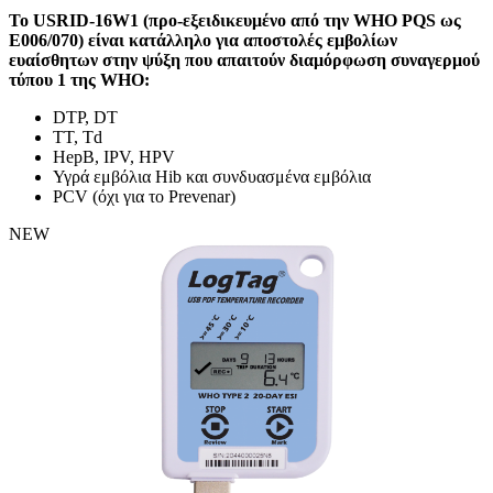
Το USRID-16W1 (προ-εξειδικευμένο από την WHO PQS ως
E006/070) είναι κατάλληλο για αποστολές εμβολίων
ευαίσθητων στην ψύξη που απαιτούν διαμόρφωση συναγερμού
τύπου 1 της WHO:
DTP, DT
TT, Td
HepB, IPV, HPV
Υγρά εμβόλια Hib και συνδυασμένα εμβόλια
PCV (όχι για το Prevenar)
NEW