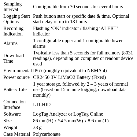
Sampling
Configurable from 30 seconds to several hours
Interval
Logging Start
Push button start or specific date & time. Optional
Options
start delay of up to 18 hours
Recording
Flashing ‘OK’ indicator / flashing ‘ALERT’
Indication
indicator
1 configurable upper and 1 configurable lower
Alarms
alarms
Typically less than 5 seconds for full memory (8031
Download
readings), depending on computer or readout device
Time
used
Environmental
IP65 (roughly equivalent to NEMA 4)
Power source
CR2450 3V LiMnO2 Battery (Fixed)
1 year storage, followed by 2 – 3 years of normal
Battery Life
use (based on 15 minute logging, download data
monthly)
Connection
LTI-HID
Interface
Software
LogTag Analyzer or LogTag Online
Size
86 mm(H) x 54.5 mm(W) x 8.6 mm(T)
Weight
33 g
Case Material
Polycarbonate