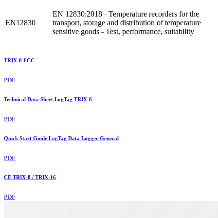
EN 12830:2018 - Temperature recorders for the
EN12830
transport, storage and distribution of temperature
sensitive goods - Test, performance, suitability
TRIX-8 FCC
PDF
Technical Data Sheet LogTag TRIX-8
PDF
Quick Start Guide LogTag Data Logger General
PDF
CE TRIX-8 / TRIX-16
PDF