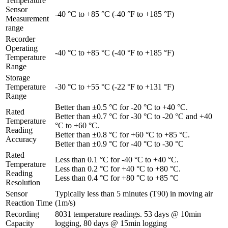
Temperature
Sensor
-40 °C to +85 °C (-40 °F to +185 °F)
Measurement
range
Recorder
Operating
-40 °C to +85 °C (-40 °F to +185 °F)
Temperature
Range
Storage
Temperature
-30 °C to +55 °C (-22 °F to +131 °F)
Range
Better than ±0.5 °C for -20 °C to +40 °C.
Rated
Better than ±0.7 °C for -30 °C to -20 °C and +40
Temperature
°C to +60 °C.
Reading
Better than ±0.8 °C for +60 °C to +85 °C.
Accuracy
Better than ±0.9 °C for -40 °C to -30 °C
Rated
Less than 0.1 °C for -40 °C to +40 °C.
Temperature
Less than 0.2 °C for +40 °C to +80 °C.
Reading
Less than 0.4 °C for +80 °C to +85 °C
Resolution
Sensor
Typically less than 5 minutes (T90) in moving air
Reaction Time
(1m/s)
Recording
8031 temperature readings. 53 days @ 10min
Capacity
logging, 80 days @ 15min logging