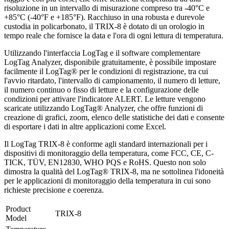
risoluzione in un intervallo di misurazione compreso tra -40°C e
+85°C (-40°F e +185°F). Racchiuso in una robusta e durevole
custodia in policarbonato, il TRIX-8 è dotato di un orologio in
tempo reale che fornisce la data e l'ora di ogni lettura di temperatura.
Utilizzando l'interfaccia LogTag e il software complementare
LogTag Analyzer, disponibile gratuitamente, è possibile impostare
facilmente il LogTag® per le condizioni di registrazione, tra cui
l'avvio ritardato, l'intervallo di campionamento, il numero di letture,
il numero continuo o fisso di letture e la configurazione delle
condizioni per attivare l'indicatore ALERT. Le letture vengono
scaricate utilizzando LogTag® Analyzer, che offre funzioni di
creazione di grafici, zoom, elenco delle statistiche dei dati e consente
di esportare i dati in altre applicazioni come Excel.
Il LogTag TRIX-8 è conforme agli standard internazionali per i
dispositivi di monitoraggio della temperatura, come FCC, CE, C-
TICK, TÜV, EN12830, WHO PQS e RoHS. Questo non solo
dimostra la qualità del LogTag® TRIX-8, ma ne sottolinea l'idoneità
per le applicazioni di monitoraggio della temperatura in cui sono
richieste precisione e coerenza.
Product
TRIX-8
Model