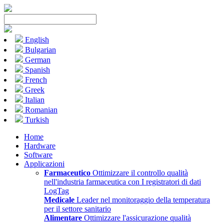
English
Bulgarian
German
Spanish
French
Greek
Italian
Romanian
Turkish
Home
Hardware
Software
Applicazioni
Farmaceutico
Ottimizzare il controllo qualità
nell'industria farmaceutica con I registratori di dati
LogTag
Medicale
Leader nel monitoraggio della temperatura
per il settore sanitario
Alimentare
Ottimizzare l'assicurazione qualità