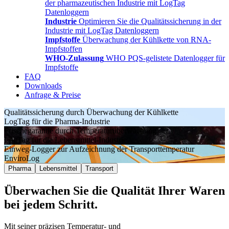
der pharmazeutischen Industrie mit LogTag
Datenloggern
Industrie
Optimieren Sie die Qualitätssicherung in der
Industrie mit LogTag Datenloggern
Impfstoffe
Überwachung der Kühlkette von RNA-
Impfstoffen
WHO-Zulassung
WHO PQS-gelistete Datenlogger für
Impfstoffe
FAQ
Downloads
Anfrage & Preise
Qualitätssicherung durch Überwachung der Kühlkette
LogTag für die Pharma-Industrie
Frischegarantie durch Temperaturüberwachung
LogTag für die Lebensmittel-Industrie
Einweg-Logger zur Aufzeichnung der Transporttemperatur
EnviroLog
Pharma
Lebensmittel
Transport
Überwachen Sie die Qualität Ihrer Waren
bei jedem Schritt.
Mit seiner präzisen Temperatur- und