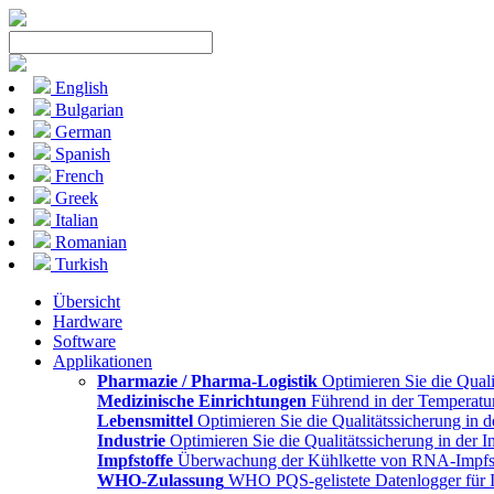
English
Bulgarian
German
Spanish
French
Greek
Italian
Romanian
Turkish
Übersicht
Hardware
Software
Applikationen
Pharmazie / Pharma-Logistik
Optimieren Sie die Quali
Medizinische Einrichtungen
Führend in der Temperatu
Lebensmittel
Optimieren Sie die Qualitätssicherung in 
Industrie
Optimieren Sie die Qualitätssicherung in der 
Impfstoffe
Überwachung der Kühlkette von RNA-Impfs
WHO-Zulassung
WHO PQS-gelistete Datenlogger für I