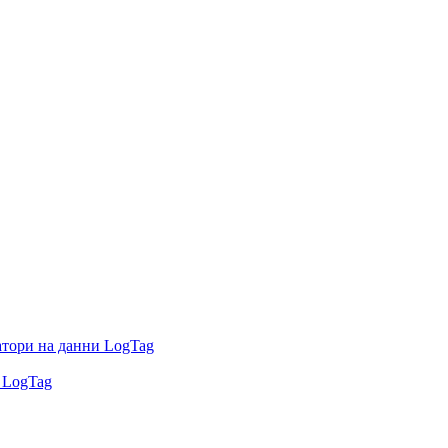
атори на данни LogTag
 LogTag