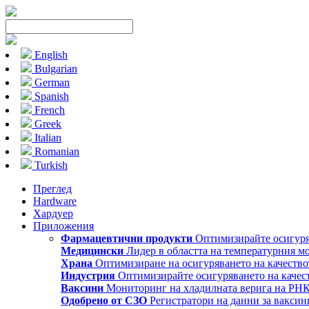
English
Bulgarian
German
Spanish
French
Greek
Italian
Romanian
Turkish
Преглед
Hardware
Хардуер
Приложения
Фармацевтични продукти
Оптимизирайте осигуряв
Медицински
Лидер в областта на температурния м
Храна
Оптимизиране на осигуряването на качество
Индустрия
Оптимизирайте осигуряването на качест
Ваксини
Мониторинг на хладилната верига на РН
Одобрено от СЗО
Регистратори на данни за ваксин