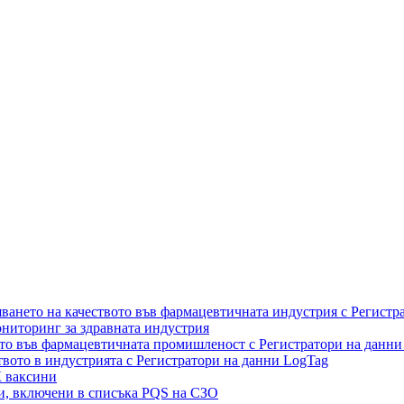
ането на качеството във фармацевтичната индустрия с Регистр
ониторинг за здравната индустрия
то във фармацевтичната промишленост с Регистратори на данни
вото в индустрията с Регистратори на данни LogTag
К ваксини
и, включени в списъка PQS на СЗО