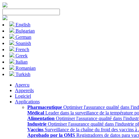
English
Bulgarian
German
Spanish
French
Greek
Italian
Romanian
Turkish
Apercu
Appereils
Logiciel
Applications
Pharmaceutique
Optimiser l'assurance qualité dans l'i
Médical
Leader dans la surveillance de la température pou
Alimentation
Optimiser l'assurance qualité dans l'indu
Industrie
Optimiser l'assurance qualité dans l'industri
Vaccins
Surveillance de la chaîne du froid des vaccins 
Aprobado por la OMS
Registradores de datos para vac