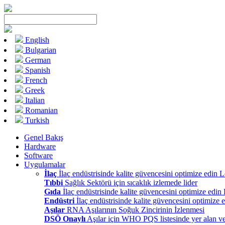
English
Bulgarian
German
Spanish
French
Greek
Italian
Romanian
Turkish
Genel Bakış
Hardware
Software
Uygulamalar
İlaç
İlaç endüstrisinde kalite güvencesini optimize edin 
Tıbbi
Sağlık Sektörü için sıcaklık izlemede lider
Gıda
İlaç endüstrisinde kalite güvencesini optimize edin
Endüstri
İlaç endüstrisinde kalite güvencesini optimize 
Aşılar
RNA Aşılarının Soğuk Zincirinin İzlenmesi
DSÖ Onaylı
Aşılar için WHO PQS listesinde yer alan ve