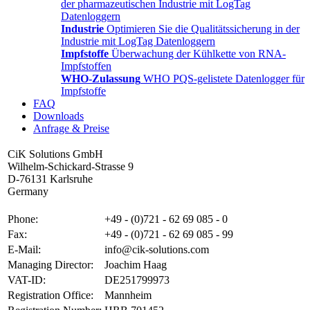
der pharmazeutischen Industrie mit LogTag
Datenloggern
Industrie
Optimieren Sie die Qualitätssicherung in der
Industrie mit LogTag Datenloggern
Impfstoffe
Überwachung der Kühlkette von RNA-
Impfstoffen
WHO-Zulassung
WHO PQS-gelistete Datenlogger für
Impfstoffe
FAQ
Downloads
Anfrage & Preise
CiK Solutions GmbH
Wilhelm-Schickard-Strasse 9
D-76131 Karlsruhe
Germany
Phone:
+49 - (0)721 - 62 69 085 - 0
Fax:
+49 - (0)721 - 62 69 085 - 99
E-Mail:
info@cik-solutions.com
Managing Director:
Joachim Haag
VAT-ID:
DE251799973
Registration Office:
Mannheim