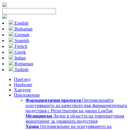
English
Bulgarian
German
Spanish
French
Greek
Italian
Romanian
Turkish
Преглед
Hardware
Хардуер
Приложения
Фармацевтични продукти
Оптимизирайте
осигуряването на качеството във фармацевтичната
индустрия с Регистратори на данни LogTag
Медицински
Лидер в областта на температурния
мониторинг за здравната индустрия
Храна
Оптимизиране на осигуряването на