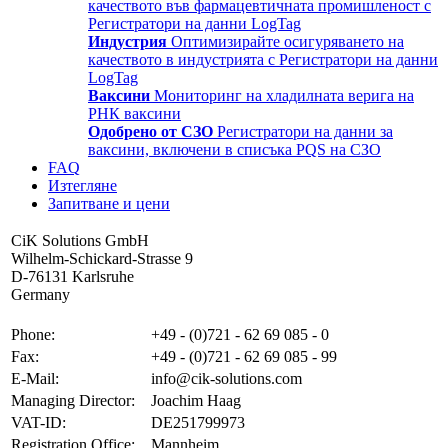
качеството във фармацевтичната промишленост с
Регистратори на данни LogTag
Индустрия
Оптимизирайте осигуряването на
качеството в индустрията с Регистратори на данни
LogTag
Ваксини
Мониторинг на хладилната верига на
РНК ваксини
Одобрено от СЗО
Регистратори на данни за
ваксини, включени в списъка PQS на СЗО
FAQ
Изтегляне
Запитване и цени
CiK Solutions GmbH
Wilhelm-Schickard-Strasse 9
D-76131 Karlsruhe
Germany
Phone:
+49 - (0)721 - 62 69 085 - 0
Fax:
+49 - (0)721 - 62 69 085 - 99
E-Mail:
info@cik-solutions.com
Managing Director:
Joachim Haag
VAT-ID:
DE251799973
Registration Office:
Mannheim