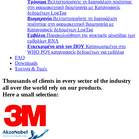
Τρόφιμα
Βελτιστοποιήστε τη διασφάλιση ποιότητας
στη φαρμακευτική βιομηχανία με Καταγραφείς
δεδομένων LogTag
Βιομηχανία
Βελτιστοποιήστε τη διασφάλιση
ποιότητας στη φαρμακευτική βιομηχανία με
Καταγραφείς δεδομένων LogTag
Εμβόλια
Παρακολούθηση της ψυκτικής αλυσίδας των
εμβολίων RNA
Εγκεκριμένο από τον ΠΟΥ
Καταχωρημένοι στο
WHO PQS καταγραφείς δεδομένων για εμβόλια
FAQ
Downloads
Έρευνα & Τιμές
Thousands of clients in every sector of the industry
all over the world rely on our products.
Here a small selection: