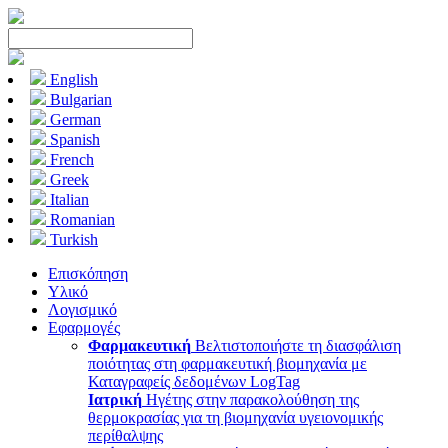
English
Bulgarian
German
Spanish
French
Greek
Italian
Romanian
Turkish
Επισκόπηση
Υλικό
Λογισμικό
Εφαρμογές
Φαρμακευτική
Βελτιστοποιήστε τη διασφάλιση
ποιότητας στη φαρμακευτική βιομηχανία με
Καταγραφείς δεδομένων LogTag
Ιατρική
Ηγέτης στην παρακολούθηση της
θερμοκρασίας για τη βιομηχανία υγειονομικής
περίθαλψης