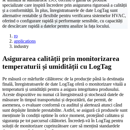
specializate care inspiră încredere prin asigurarea riguroasă a calității
și a conformității. În plus, înregistratoarele de date LogTag sunt
alternative rentabile și flexibile pentru verificarea sistemelor HVAC,
oferind o configurare rapidă și performanțe sensibile, cu capacități
de descărcare rapidă a datelor pentru analize la fața locului.
ro
applications
industry
Asigurarea calității prin monitorizarea
temperaturii și umidității cu LogTag
Pe măsură ce mărfurile călătoresc de la producție până la destinația
finală, înregistratoarele de date LogTag oferă o monitorizare vitală a
temperaturii și umidității pentru a asigura integritatea produsului.
Aceste dispozitive nu numai că înregistrează și stochează datele de
măsurare în timpul transportului și depozitării, dar permit, de
asemenea, o evaluare conformă cu auditul și alertează atunci când
sunt depășite limitele prestabilite. Astfel, se asigură că produsele sunt
menținute în condiții optime în orice moment, protejând calitatea și
siguranța pe tot parcursul călătoriei. Încredeți-vă în LogTag pentru
soluții de monitorizare cuprinzătoare care să mențină standardele