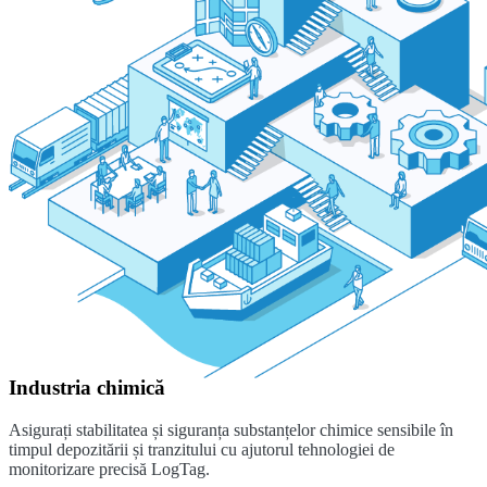
Industria chimică
Asigurați stabilitatea și siguranța substanțelor chimice sensibile în
timpul depozitării și tranzitului cu ajutorul tehnologiei de
monitorizare precisă LogTag.