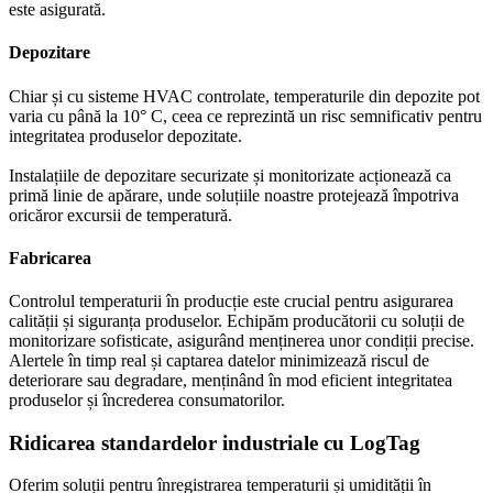
este asigurată.
Depozitare
Chiar și cu sisteme HVAC controlate, temperaturile din depozite pot
varia cu până la 10° C, ceea ce reprezintă un risc semnificativ pentru
integritatea produselor depozitate.
Instalațiile de depozitare securizate și monitorizate acționează ca
primă linie de apărare, unde soluțiile noastre protejează împotriva
oricăror excursii de temperatură.
Fabricarea
Controlul temperaturii în producție este crucial pentru asigurarea
calității și siguranța produselor. Echipăm producătorii cu soluții de
monitorizare sofisticate, asigurând menținerea unor condiții precise.
Alertele în timp real și captarea datelor minimizează riscul de
deteriorare sau degradare, menținând în mod eficient integritatea
produselor și încrederea consumatorilor.
Ridicarea standardelor industriale cu LogTag
Oferim soluții pentru înregistrarea temperaturii și umidității în