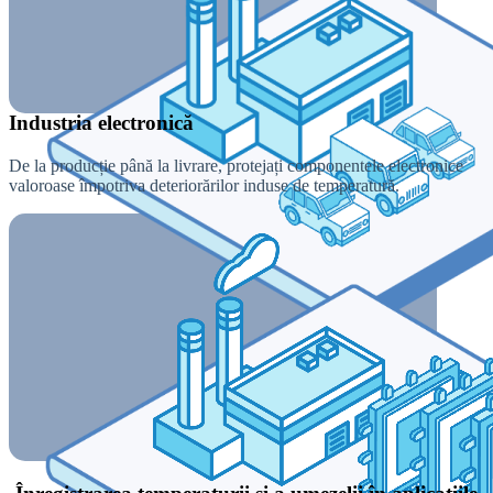
Industria electronică
De la producție până la livrare, protejați componentele electronice
valoroase împotriva deteriorărilor induse de temperatură.