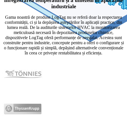
Înregistrarea temperaturii și a umezelii în aplicațiile
industriale
Gama noastră de produse LogTag nu se referă doar la respectarea
conformității, ci și la depășirea așteptărilor în aplicații practice, din
lumea reală. De la auditurile sistemelor HVAC la monitorizarea
meticuloasă necesară în depozitarea produselor chimice,
dispozitivele LogTag oferă performanțe de neegalat. Acestea sunt
construite pentru industrie, concepute pentru a oferi o configurare și
o funcționare rapidă și simplă, depășind alternativele convenționale
în ceea ce privește rentabilitatea și eficiența.