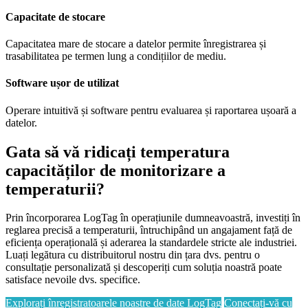
Capacitate de stocare
Capacitatea mare de stocare a datelor permite înregistrarea și
trasabilitatea pe termen lung a condițiilor de mediu.
Software ușor de utilizat
Operare intuitivă și software pentru evaluarea și raportarea ușoară a
datelor.
Gata să vă ridicați temperatura
capacităților de monitorizare a
temperaturii?
Prin încorporarea LogTag în operațiunile dumneavoastră, investiți în
reglarea precisă a temperaturii, întruchipând un angajament față de
eficiența operațională și aderarea la standardele stricte ale industriei.
Luați legătura cu distribuitorul nostru din țara dvs. pentru o
consultație personalizată și descoperiți cum soluția noastră poate
satisface nevoile dvs. specifice.
Explorați înregistratoarele noastre de date LogTag
Conectați-vă cu