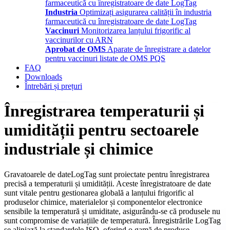
farmaceutică cu înregistratoare de date LogTag
Industria
Optimizați asigurarea calității în industria
farmaceutică cu înregistratoare de date LogTag
Vaccinuri
Monitorizarea lanțului frigorific al
vaccinurilor cu ARN
Aprobat de OMS
Aparate de înregistrare a datelor
pentru vaccinuri listate de OMS PQS
FAQ
Downloads
Întrebări și prețuri
Înregistrarea temperaturii și
umidității pentru sectoarele
industriale și chimice
Gravatoarele de dateLogTag sunt proiectate pentru înregistrarea
precisă a temperaturii și umidității. Aceste înregistratoare de date
sunt vitale pentru gestionarea globală a lanțului frigorific al
produselor chimice, materialelor și componentelor electronice
sensibile la temperatură și umiditate, asigurându-se că produsele nu
sunt compromise de variațiile de temperatură. Înregistrările LogTag
se aliniază la standardele ISO, oferind o gamă de produse