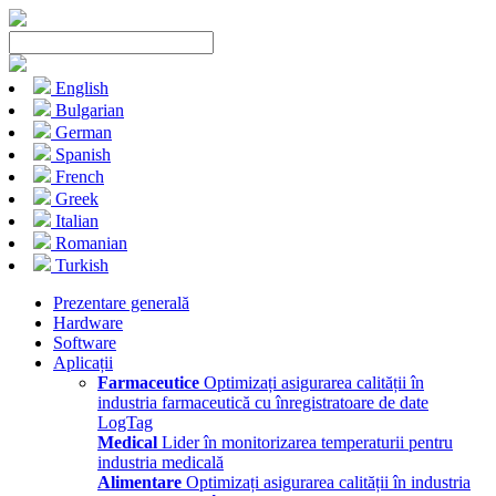
English
Bulgarian
German
Spanish
French
Greek
Italian
Romanian
Turkish
Prezentare generală
Hardware
Software
Aplicații
Farmaceutice
Optimizați asigurarea calității în
industria farmaceutică cu înregistratoare de date
LogTag
Medical
Lider în monitorizarea temperaturii pentru
industria medicală
Alimentare
Optimizați asigurarea calității în industria