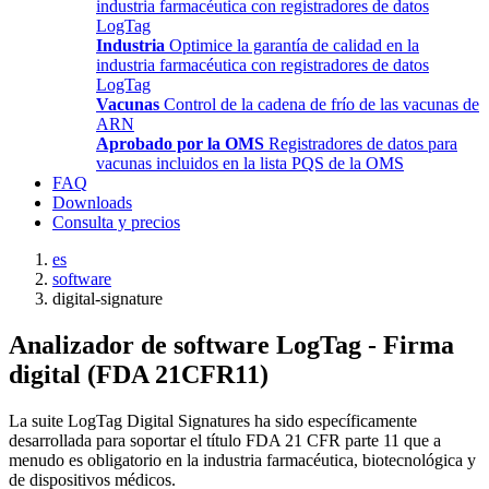
industria farmacéutica con registradores de datos
LogTag
Industria
Optimice la garantía de calidad en la
industria farmacéutica con registradores de datos
LogTag
Vacunas
Control de la cadena de frío de las vacunas de
ARN
Aprobado por la OMS
Registradores de datos para
vacunas incluidos en la lista PQS de la OMS
FAQ
Downloads
Consulta y precios
es
software
digital-signature
Analizador de software LogTag - Firma
digital (FDA 21CFR11)
La suite LogTag Digital Signatures ha sido específicamente
desarrollada para soportar el título FDA 21 CFR parte 11 que a
menudo es obligatorio en la industria farmacéutica, biotecnológica y
de dispositivos médicos.