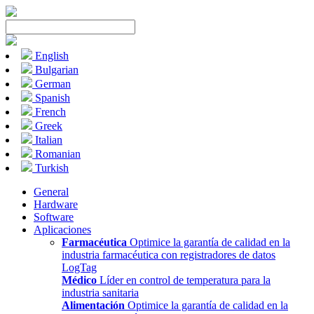
English
Bulgarian
German
Spanish
French
Greek
Italian
Romanian
Turkish
General
Hardware
Software
Aplicaciones
Farmacéutica
Optimice la garantía de calidad en la
industria farmacéutica con registradores de datos
LogTag
Médico
Líder en control de temperatura para la
industria sanitaria
Alimentación
Optimice la garantía de calidad en la