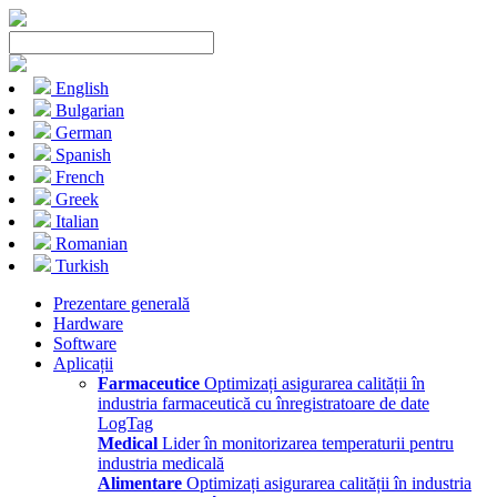
English
Bulgarian
German
Spanish
French
Greek
Italian
Romanian
Turkish
Prezentare generală
Hardware
Software
Aplicații
Farmaceutice
Optimizați asigurarea calității în
industria farmaceutică cu înregistratoare de date
LogTag
Medical
Lider în monitorizarea temperaturii pentru
industria medicală
Alimentare
Optimizați asigurarea calității în industria