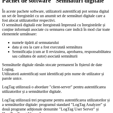
Pachet de software "Semnături digitale"
În aceste pachete software, utilizatorii autentificați pot semna digital
un set de înregistrări cu un anumit set de semnături digitale care a
fost alocat utilizatorilor respectivi.
O semnătură digitală este înregistrată împreună cu înregistrările și
conține informații asociate cu semnarea care indică în mod clar toate
elementele următoare:
numele tipărit al semnatarului
data și ora la care a fost executată semnătura
Semnificația (cum ar fi revizuirea, aprobarea, responsabilitatea
sau calitatea de autor) asociată semnăturii
Semnăturile digitale rămân stocate permanent în fișierul de date
Logtag.
Utilizatorii autentificați sunt identificați prin nume de utilizator și
parole unice.
LogTag utilizează o abordare "client-server" pentru autentificarea
utilizatorilor și a semnăturilor digitale.
LogTag utilizează trei programe pentru autentificarea utilizatorilor și
a semnăturilor digitale: programul standard "LogTag Analyzer" și
două programe adiționale denumite "LogTag User Server" și