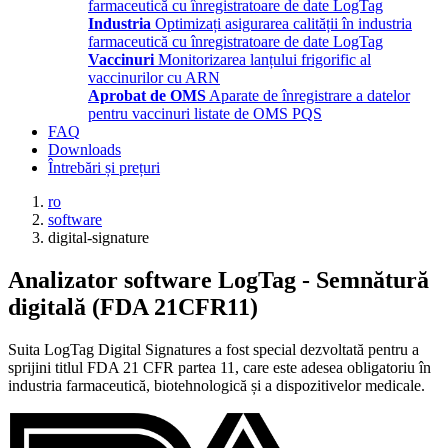
farmaceutică cu înregistratoare de date LogTag
Industria
Optimizați asigurarea calității în industria
farmaceutică cu înregistratoare de date LogTag
Vaccinuri
Monitorizarea lanțului frigorific al
vaccinurilor cu ARN
Aprobat de OMS
Aparate de înregistrare a datelor
pentru vaccinuri listate de OMS PQS
FAQ
Downloads
Întrebări și prețuri
ro
software
digital-signature
Analizator software LogTag - Semnătură
digitală (FDA 21CFR11)
Suita LogTag Digital Signatures a fost special dezvoltată pentru a
sprijini titlul FDA 21 CFR partea 11, care este adesea obligatoriu în
industria farmaceutică, biotehnologică și a dispozitivelor medicale.