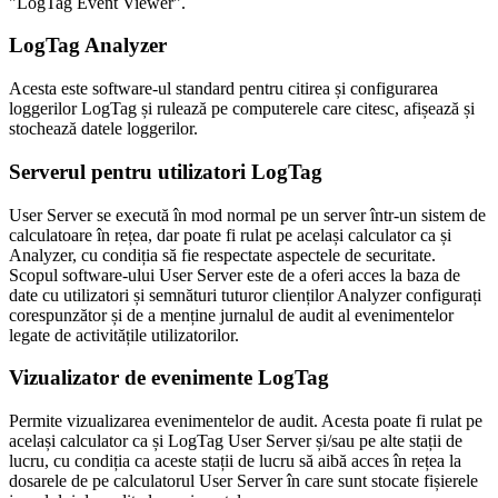
"LogTag Event Viewer".
LogTag Analyzer
Acesta este software-ul standard pentru citirea și configurarea
loggerilor LogTag și rulează pe computerele care citesc, afișează și
stochează datele loggerilor.
Serverul pentru utilizatori LogTag
User Server se execută în mod normal pe un server într-un sistem de
calculatoare în rețea, dar poate fi rulat pe același calculator ca și
Analyzer, cu condiția să fie respectate aspectele de securitate.
Scopul software-ului User Server este de a oferi acces la baza de
date cu utilizatori și semnături tuturor clienților Analyzer configurați
corespunzător și de a menține jurnalul de audit al evenimentelor
legate de activitățile utilizatorilor.
Vizualizator de evenimente LogTag
Permite vizualizarea evenimentelor de audit. Acesta poate fi rulat pe
același calculator ca și LogTag User Server și/sau pe alte stații de
lucru, cu condiția ca aceste stații de lucru să aibă acces în rețea la
dosarele de pe calculatorul User Server în care sunt stocate fișierele