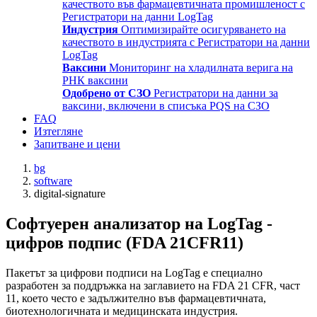
качеството във фармацевтичната промишленост с
Регистратори на данни LogTag
Индустрия
Оптимизирайте осигуряването на
качеството в индустрията с Регистратори на данни
LogTag
Ваксини
Мониторинг на хладилната верига на
РНК ваксини
Одобрено от СЗО
Регистратори на данни за
ваксини, включени в списъка PQS на СЗО
FAQ
Изтегляне
Запитване и цени
bg
software
digital-signature
Софтуерен анализатор на LogTag -
цифров подпис (FDA 21CFR11)
Пакетът за цифрови подписи на LogTag е специално
разработен за поддръжка на заглавието на FDA 21 CFR, част
11, което често е задължително във фармацевтичната,
биотехнологичната и медицинската индустрия.