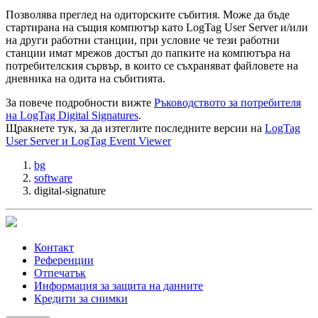
Позволява преглед на одиторските събития. Може да бъде
стартирана на същия компютър като LogTag User Server и/или
на други работни станции, при условие че тези работни
станции имат мрежов достъп до папките на компютъра на
потребителския сървър, в които се съхраняват файловете на
дневника на одита на събитията.
За повече подробности вижте
Ръководството за потребителя
на LogTag Digital Signatures
.
Щракнете тук, за да изтеглите последните версии на
LogTag
User Server и LogTag Event Viewer
bg
software
digital-signature
Контакт
Референции
Отпечатък
Информация за защита на данните
Кредити за снимки