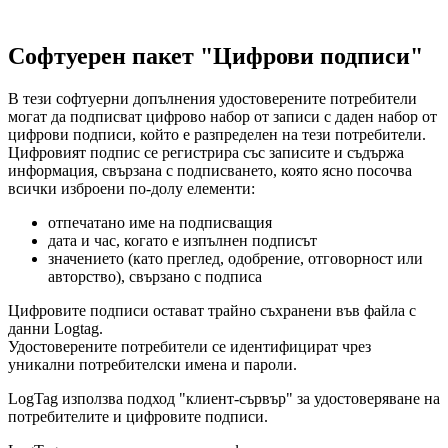
Софтуерен пакет "Цифрови подписи"
В тези софтуерни допълнения удостоверените потребители
могат да подписват цифрово набор от записи с даден набор от
цифрови подписи, който е разпределен на тези потребители.
Цифровият подпис се регистрира със записите и съдържа
информация, свързана с подписването, която ясно посочва
всички изброени по-долу елементи:
отпечатано име на подписващия
дата и час, когато е изпълнен подписът
значението (като преглед, одобрение, отговорност или
авторство), свързано с подписа
Цифровите подписи остават трайно съхранени във файла с
данни Logtag.
Удостоверените потребители се идентифицират чрез
уникални потребителски имена и пароли.
LogTag използва подход "клиент-сървър" за удостоверяване на
потребителите и цифровите подписи.