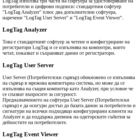
LogTag използва три части на софтуера за удостоверяване на
потребители и цифрови подписи: стандартния софтуер
"LogTag Analyzer" плюс два допълнителни софтуера,
наречени "LogTag User Server" и "LogTag Event Viewer".
LogTag Analyzer
Това е стандартният софтуер за четене и конфигуриране на
регистратори LogTag и се изпълнява на компютри, които
четат, показват и съхраняват данни от регистратори.
LogTag User Server
User Server (Потребителски сървър) обикновено се изпълнява
на сървър в мрежова компютърна система, но може да се
изпълнява на същия компютър като Analyzer, при условие че
се спазват въпросите за сигурност.
Предназначението на софтуера User Server (Потребителски
сървър) е да осигури достъп до базата данни за потребители и
сигнатури на всички подходящо конфигурирани клиенти на
Analyzer и да поддържа дневник на одиторските събития за
дейностите на потребителите.
LogTag Event Viewer