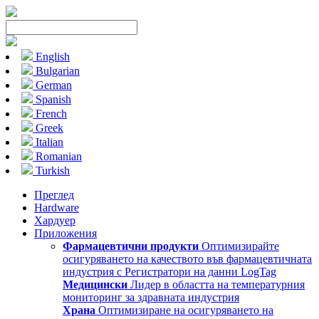
English
Bulgarian
German
Spanish
French
Greek
Italian
Romanian
Turkish
Преглед
Hardware
Хардуер
Приложения
Фармацевтични продукти
Оптимизирайте
осигуряването на качеството във фармацевтичната
индустрия с Регистратори на данни LogTag
Медицински
Лидер в областта на температурния
мониторинг за здравната индустрия
Храна
Оптимизиране на осигуряването на