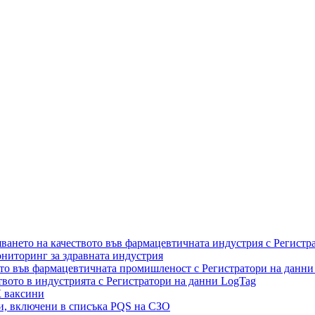
ането на качеството във фармацевтичната индустрия с Регистр
ониторинг за здравната индустрия
то във фармацевтичната промишленост с Регистратори на данни
вото в индустрията с Регистратори на данни LogTag
К ваксини
и, включени в списъка PQS на СЗО