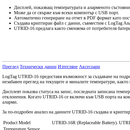
Дисплей, показващ температурата и аларменото състояние
Може да се свърже към всеки компютър с USB порт.
Автоматично генериране на отчет в PDF формат като пос
Създава криптиран файл с данни, съвместим с LogTag Ana
UTRID-16 предлага както сменяема от потребителя батери
Преглед
Технически данни
Изтегляне
Аксесоари
LogTag UTRID-16 предоставя възможност за създаване на подро
незабавен преглед на текущите и миналите температури, както 
Дисплеят показва статуса на запис, последната записана темп
отклонения. Когато UTRID-16 се включи към USB порта на комп
аларми.
За по-подробен анализ на данните UTRID-16 създава и криптир
Product Model
UTRID-16R (Replaceable Battery). UTRI
Temperature Sensor