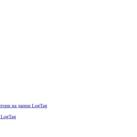
атори на данни LogTag
 LogTag