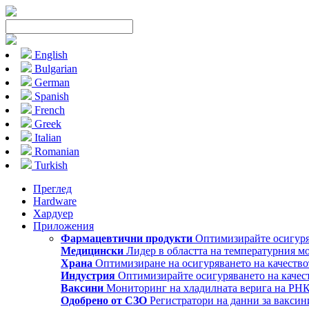
English
Bulgarian
German
Spanish
French
Greek
Italian
Romanian
Turkish
Преглед
Hardware
Хардуер
Приложения
Фармацевтични продукти
Оптимизирайте осигуряв
Медицински
Лидер в областта на температурния м
Храна
Оптимизиране на осигуряването на качество
Индустрия
Оптимизирайте осигуряването на качест
Ваксини
Мониторинг на хладилната верига на РН
Одобрено от СЗО
Регистратори на данни за ваксин