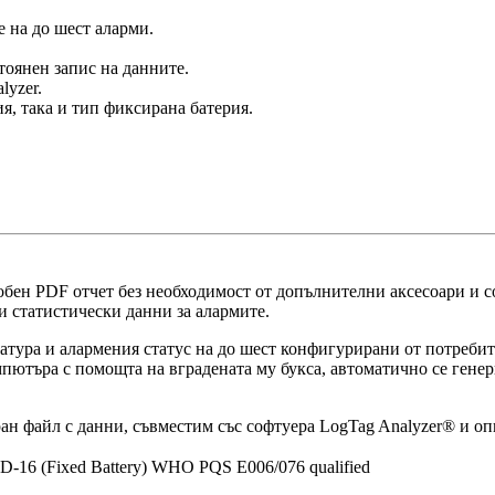
 на до шест аларми.
тоянен запис на данните.
lyzer.
я, така и тип фиксирана батерия.
бен PDF отчет без необходимост от допълнителни аксесоари и со
и статистически данни за алармите.
ература и алармения статус на до шест конфигурирани от потреб
ютъра с помощта на вградената му букса, автоматично се генер
ан файл с данни, съвместим със софтуера LogTag Analyzer® и оп
D-16 (Fixed Battery) WHO PQS E006/076 qualified