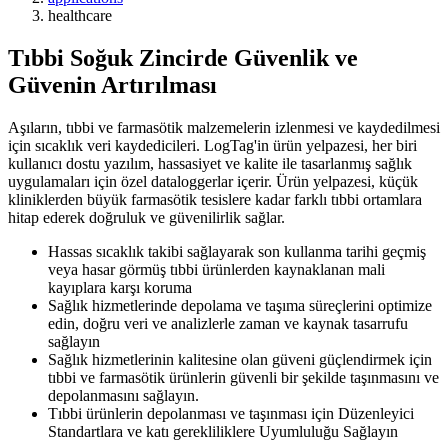
healthcare
Tıbbi Soğuk Zincirde Güvenlik ve
Güvenin Artırılması
Aşıların, tıbbi ve farmasötik malzemelerin izlenmesi ve kaydedilmesi
için sıcaklık veri kaydedicileri. LogTag'in ürün yelpazesi, her biri
kullanıcı dostu yazılım, hassasiyet ve kalite ile tasarlanmış sağlık
uygulamaları için özel dataloggerlar içerir. Ürün yelpazesi, küçük
kliniklerden büyük farmasötik tesislere kadar farklı tıbbi ortamlara
hitap ederek doğruluk ve güvenilirlik sağlar.
Hassas sıcaklık takibi sağlayarak son kullanma tarihi geçmiş
veya hasar görmüş tıbbi ürünlerden kaynaklanan mali
kayıplara karşı koruma
Sağlık hizmetlerinde depolama ve taşıma süreçlerini optimize
edin, doğru veri ve analizlerle zaman ve kaynak tasarrufu
sağlayın
Sağlık hizmetlerinin kalitesine olan güveni güçlendirmek için
tıbbi ve farmasötik ürünlerin güvenli bir şekilde taşınmasını ve
depolanmasını sağlayın.
Tıbbi ürünlerin depolanması ve taşınması için Düzenleyici
Standartlara ve katı gerekliliklere Uyumluluğu Sağlayın