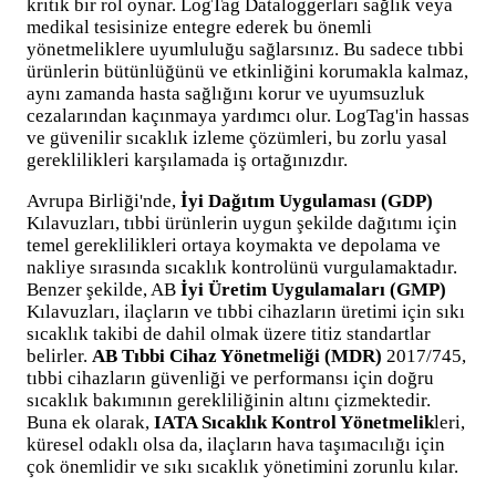
kritik bir rol oynar. LogTag Dataloggerları sağlık veya
medikal tesisinize entegre ederek bu önemli
yönetmeliklere uyumluluğu sağlarsınız. Bu sadece tıbbi
ürünlerin bütünlüğünü ve etkinliğini korumakla kalmaz,
aynı zamanda hasta sağlığını korur ve uyumsuzluk
cezalarından kaçınmaya yardımcı olur. LogTag'in hassas
ve güvenilir sıcaklık izleme çözümleri, bu zorlu yasal
gereklilikleri karşılamada iş ortağınızdır.
Avrupa Birliği'nde,
İyi Dağıtım Uygulaması (GDP)
Kılavuzları, tıbbi ürünlerin uygun şekilde dağıtımı için
temel gereklilikleri ortaya koymakta ve depolama ve
nakliye sırasında sıcaklık kontrolünü vurgulamaktadır.
Benzer şekilde, AB
İyi Üretim Uygulamaları (GMP)
Kılavuzları, ilaçların ve tıbbi cihazların üretimi için sıkı
sıcaklık takibi de dahil olmak üzere titiz standartlar
belirler.
AB Tıbbi Cihaz Yönetmeliği (MDR)
2017/745,
tıbbi cihazların güvenliği ve performansı için doğru
sıcaklık bakımının gerekliliğinin altını çizmektedir.
Buna ek olarak,
IATA Sıcaklık Kontrol Yönetmelik
leri,
küresel odaklı olsa da, ilaçların hava taşımacılığı için
çok önemlidir ve sıkı sıcaklık yönetimini zorunlu kılar.