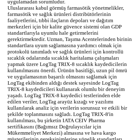
uygulamadan sorumludur.
Uluslararası kabul görmüş farmasötik yönetmelikler,
farmasötik ve sağlık ürünleri distribütörlerinin
faaliyetlerini, tıbbi ilaçların depoları ve dağıtım
merkezleri için bir kalite güvence sistemi olan GDP
standartlarıyla uyumlu hale getirmelerini
gerektirmektedir. Uzman, Taşıma Acentelerinden birinin
standartlara uyum sağlamasına yardımcı olmak için
protokolü tanımladı ve sağlık ürünleri için kontrollü
sıcaklık odalarında sıcaklık haritalama çalışmaları
yapmak üzere LogTag TRIX-8 sıcaklık kaydedicilerin
kullanılmasını önerdi. Ürünün basitliği, uzun pil ömrü
ve uygulamasının başarılı olmasını sağlamak için
LogTag ekibinden aldığı destek sayesinde LogTag
TRIX-8 kaydedicileri kullanarak olumlu bir deneyim
yaşadı. LogTag TRIX-8 kaydedici testlerinden elde
edilen veriler, LogTag arayüz kızağı ve yazılımı
kullanılarak analiz için verilerin sorunsuz ve etkili bir
şekilde toplanmasını sağladı. LogTag TRIX-8'in
kullanılması, bu şirketin IATA CEIV Pharma
sertifikasını (Bağımsız Doğrulayıcılar için
Mükemmeliyet Merkezi) almasına ve hava kargo
müşterilerinin gereksinimlerine yönelik standartları