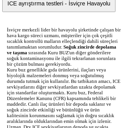
ICE ayrıştırma testleri - İsviçre Havayolu
İsviçre merkezli lider bir havayolu şirketinde çalışan bir
hava kargo süreci uzmanı, müşteriler için çok çeşitli
sıcaklık kontrollü malların elleçlendiği dahili süreçleri
tanımlamaktan sorumludur.
Soğuk zincirde depolama
ve taşıma
sırasında Kuru BUZ'un diğer gönderilere
soğuk kontaminasyonu ile ilgili tekrarlanan sorunlara
bir çözüm bulması gerekiyordu.
Kuru buz genellikle gıda ürünlerini, ilaçları veya
biyolojik malzemeleri donmuş veya soğutulmuş
durumda tutmak için kullanılır. Bu tatbikatın amacı, ICE
sevkiyatlarını diğer sevkiyatlardan uzakta depolamak
için standartlar oluşturmaktı. Kuru buz, Federal
Düzenlemeler Kanunu (CFR) kapsamında tehlikeli bir
maddedir. Canlı ilaç ürünleri bir depoda saklanır ve
soğuk zincirde etkinliği ve bütünlüğü ve ürün
kalitesinin korunmasını sağlamak için doğru sıcaklık
aralıklarında olduklarından emin olmak için izlenir.
Uzman, Dry ICE sevkiyatlarının depoda ve uçakta