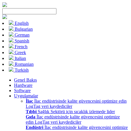
English
Bulgarian
German
Spanish
French
Greek
Italian
Romanian
Turkish
Genel Bakış
Hardware
Software
Uygulamalar
İlaç
İlaç endüstrisinde kalite güvencesini optimize edin
LogTag veri kaydediciler
Tıbbi
Sağlık Sektörü için sıcaklık izlemede lider
Gıda
İlaç endüstrisinde kalite güvencesini optimize
edin LogTag veri kaydediciler
Endüstri
İlaç endüstrisinde kalite güvencesini optimize