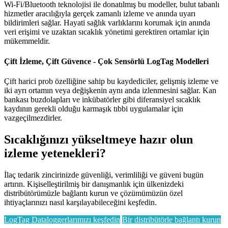
Wi-Fi/Bluetooth teknolojisi ile donatılmış bu modeller, bulut tabanlı
hizmetler aracılığıyla gerçek zamanlı izleme ve anında uyarı
bildirimleri sağlar. Hayati sağlık varlıklarını korumak için anında
veri erişimi ve uzaktan sıcaklık yönetimi gerektiren ortamlar için
mükemmeldir.
Çift İzleme, Çift Güvence - Çok Sensörlü LogTag Modelleri
Çift harici prob özelliğine sahip bu kaydediciler, gelişmiş izleme ve
iki ayrı ortamın veya değişkenin aynı anda izlenmesini sağlar. Kan
bankası buzdolapları ve inkübatörler gibi diferansiyel sıcaklık
kaydının gerekli olduğu karmaşık tıbbi uygulamalar için
vazgeçilmezdirler.
Sıcaklığınızı yükseltmeye hazır olun
izleme yetenekleri?
İlaç tedarik zincirinizde güvenliği, verimliliği ve güveni bugün
artırın. Kişiselleştirilmiş bir danışmanlık için ülkenizdeki
distribütörümüzle bağlantı kurun ve çözümümüzün özel
ihtiyaçlarınızı nasıl karşılayabileceğini keşfedin.
LogTag Dataloggerlarımızı keşfedin
Bir distribütörle bağlantı kurun