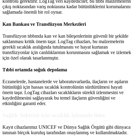
kontrolü gerektirir. LogTag veri kaydediciler, bu tıbbi malzemelerin
çıkış noktasından varış noktasına kadar bütünlüklerini korumalarını
sağlamada önemli bir rol oynar.
Kan Bankası ve Transfüzyon Merkezleri
Transfüzyon tıbbında kan ve kan bileşenlerinin güvenli bir şekilde
saklanması kritik önem taşır. LogTag cihazları, bu malzemelerin
gerekli sıcaklık aralığında tutulmasını ve hayat kurtaran
transfüzyonlar için canlılıklarının korunmasını sağlamak ve izlemek
için özel olarak tasarlanmıştır.
Tıbbi ortamda soğuk depolama
Eczanelerde, hastanelerde ve laboratuvarlarda, ilaçların ve aşıların
bütünlüğü için hassas sıcaklık kontrolünün sürdürülmesi hayati
önem taşır. LogTag cihazları sıcaklıkların sürekli izlenmesini ve
kaydedilmesini sağlayarak bu temel ilaçların güvenliğini ve
etkinliğini garanti eder.
Sağlık Sektörü için sıcaklık izlemede lider
Kayıt cihazlarımız UNICEF ve Dünya Sağlık Örgütü gibi dünyaca
tanınan birçok kuruluş tarafından onaylanmış ve kullanılmaktadır.