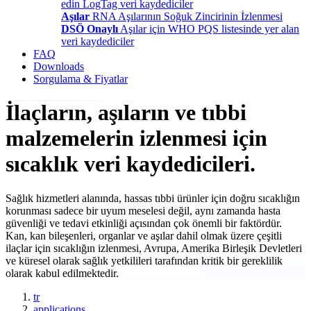
edin LogTag veri kaydediciler
Aşılar
RNA Aşılarının Soğuk Zincirinin İzlenmesi
DSÖ Onaylı
Aşılar için WHO PQS listesinde yer alan
veri kaydediciler
FAQ
Downloads
Sorgulama & Fiyatlar
İlaçların, aşıların ve tıbbi
malzemelerin izlenmesi için
sıcaklık veri kaydedicileri.
Sağlık hizmetleri alanında, hassas tıbbi ürünler için doğru sıcaklığın
korunması sadece bir uyum meselesi değil, aynı zamanda hasta
güvenliği ve tedavi etkinliği açısından çok önemli bir faktördür.
Kan, kan bileşenleri, organlar ve aşılar dahil olmak üzere çeşitli
ilaçlar için sıcaklığın izlenmesi, Avrupa, Amerika Birleşik Devletleri
ve küresel olarak sağlık yetkilileri tarafından kritik bir gereklilik
olarak kabul edilmektedir.
tr
applications