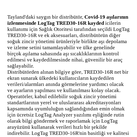
Tayland'daki saygın bir distribütör,
Covid-19 aşılarının
izlenmesinde LogTag TRED30-16R kayded
icilerin
kullanımı için Sağlık Otoritesi tarafından seçildi LogTag
TRED30-16R ve ek aksesuarları, distribütörün diğer
soğuk zincir yönetimi ürünleriyle birlikte aşı depolama
ve izleme setini tamamlayabilir ve ülke genelinde
birçok aşılama sahasında aşı sıcaklıklarının kontrol
edilmesi ve kaydedilmesinde nihai, güvenilir bir araç
sağlayabilir.
Distribütörden alınan bilgiye göre, TRED30-16R net bir
ekran sunarak ülkedeki kullanıcıların kaydedilen
verileri/alarmları anında görmelerine yardımcı olacak
ve ayarların yapılması ve kullanılması kolay olacak.
Operatörler, kabul edilebilir soğuk zincir yönetimi
standartlarının yerel ve uluslararası akreditasyonları
kapsamında uyumluluğun sağlandığından emin olmak
için ücretsiz LogTag Analyzer yazılımı eşliğinde rutin
olarak bilgi göndermek ve raporlamak için LogTag
arayüzünü kullanarak verileri hızlı bir şekilde
indirebilir. LogTag TRED30-16R'nin basitliği ve kalitesi