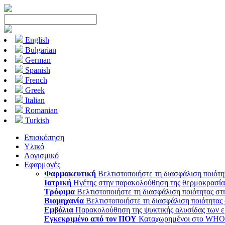
English
Bulgarian
German
Spanish
French
Greek
Italian
Romanian
Turkish
Επισκόπηση
Υλικό
Λογισμικό
Εφαρμογές
Φαρμακευτική
Βελτιστοποιήστε τη διασφάλιση ποιότ
Ιατρική
Ηγέτης στην παρακολούθηση της θερμοκρασίας 
Τρόφιμα
Βελτιστοποιήστε τη διασφάλιση ποιότητας σ
Βιομηχανία
Βελτιστοποιήστε τη διασφάλιση ποιότητας
Εμβόλια
Παρακολούθηση της ψυκτικής αλυσίδας των
Εγκεκριμένο από τον ΠΟΥ
Καταχωρημένοι στο WHO P