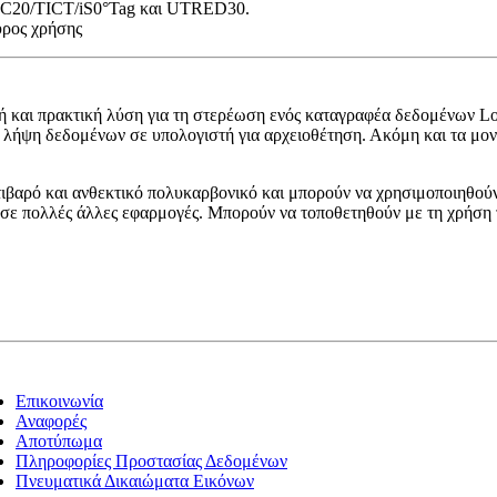
 TIC20/TICT/iS0°Tag και UTRED30.
ύρος χρήσης
 και πρακτική λύση για τη στερέωση ενός καταγραφέα δεδομένων Log
η λήψη δεδομένων σε υπολογιστή για αρχειοθέτηση. Ακόμη και τα μο
τιβαρό και ανθεκτικό πολυκαρβονικό και μπορούν να χρησιμοποιηθούν
 σε πολλές άλλες εφαρμογές. Μπορούν να τοποθετηθούν με τη χρήση 
Επικοινωνία
Αναφορές
Αποτύπωμα
Πληροφορίες Προστασίας Δεδομένων
Πνευματικά Δικαιώματα Εικόνων