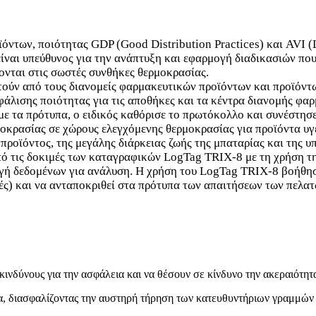
ϊόντων, ποιότητας GDP (Good Distribution Practices) και AVI (
 είναι υπεύθυνος για την ανάπτυξη και εφαρμογή διαδικασιών πο
ονται στις σωστές συνθήκες θερμοκρασίας.
ούν από τους διανομείς φαρμακευτικών προϊόντων και προϊόντω
φάλισης ποιότητας για τις αποθήκες και τα κέντρα διανομής φα
με τα πρότυπα, ο ειδικός καθόρισε το πρωτόκολλο και συνέστ
κρασίας σε χώρους ελεγχόμενης θερμοκρασίας για προϊόντα υγει
οϊόντος, της μεγάλης διάρκειας ζωής της μπαταρίας και της υ
από τις δοκιμές των καταγραφικών LogTag TRIX-8 με τη χρήση τ
γή δεδομένων για ανάλυση. Η χρήση του LogTag TRIX-8 βοήθησε
ές) και να ανταποκριθεί στα πρότυπα των απαιτήσεων των πελα
νδύνους για την ασφάλεια και να θέσουν σε κίνδυνο την ακεραιότητα
α, διασφαλίζοντας την αυστηρή τήρηση των κατευθυντήριων γραμμών θ