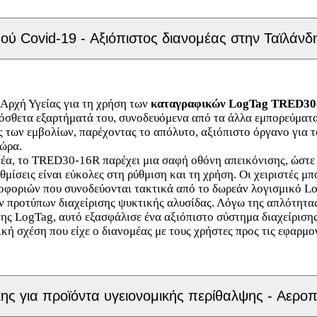
 Covid-19 - Αξιόπιστος διανομέας στην Ταϊλάνδ
 Αρχή Υγείας για τη χρήση των
καταγραφικών LogTag TRED30-
σθετα εξαρτήματά του, συνοδευόμενα από τα άλλα εμπορεύματα 
ων εμβολίων, παρέχοντας το απόλυτο, αξιόπιστο όργανο για τ
χώρα.
έα, το TRED30-16R παρέχει μια σαφή οθόνη απεικόνισης, ώστε 
μίσεις είναι εύκολες στη ρύθμιση και τη χρήση. Οι χειριστές 
οφοριών που συνοδεύονται τακτικά από το δωρεάν λογισμικό L
τών προτύπων διαχείρισης ψυκτικής αλυσίδας. Λόγω της απλότητ
της LogTag, αυτό εξασφάλισε ένα αξιόπιστο σύστημα διαχείριση
ική σχέση που είχε ο διανομέας με τους χρήστες προς τις εφαρμο
για προϊόντα υγειονομικής περίθαλψης - Αεροπορ