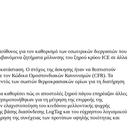
υπεύθυνος για τον καθορισμό των εσωτερικών διεργασιών που
λαμβανόμενα ζητήματα μόλυνσης του ξηρού κρύου ICE σε άλλα
 κατάσταση. Ο στόχος της άσκησης ήταν να θεσπιστούν
 με τον Κώδικα Ομοσπονδιακών Κανονισμών (CFR). Τα
 εντός των σωστών θερμοκρασιακών ορίων για τη διατήρηση
να καθορίσει πώς οι αποστολές ξηρού πάγου επηρέαζαν άλλες
σιμοποιήθηκαν για τη μέτρηση της επιρροής της
ην ελαχιστοποίηση του κινδύνου μελλοντικής ψυχρής
ής βάσης διασύνδεσης LogTag και του εύχρηστου λογισμικού
ήρηση της συνέχειας των προτύπων υψηλής ποιότητας και