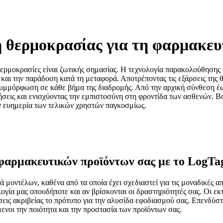
θερμοκρασίας για τη φαρμακευτ
θερμοκρασίες είναι ζωτικής σημασίας. Η τεχνολογία παρακολούθησης 
ι την παράδοση κατά τη μεταφορά. Αποτρέποντας τις εξάρσεις της θ
συμμόρφωση σε κάθε βήμα της διαδρομής. Από την αρχική σύνθεση έως
σεις και ενισχύοντας την εμπιστοσύνη στη φροντίδα των ασθενών. Β
ην ευημερία των τελικών χρηστών παγκοσμίως.
 φαρμακευτικών προϊόντων σας με το LogTa
ά μοντέλων, καθένα από τα οποία έχει σχεδιαστεί για τις μοναδικές 
λογία μας οπουδήποτε και αν βρίσκονται οι δραστηριότητές σας. Οι ε
ήσεις ακριβείας το πρότυπο για την αλυσίδα εφοδιασμού σας. Επενδύ
ενοι την ποιότητα και την προστασία των προϊόντων σας.