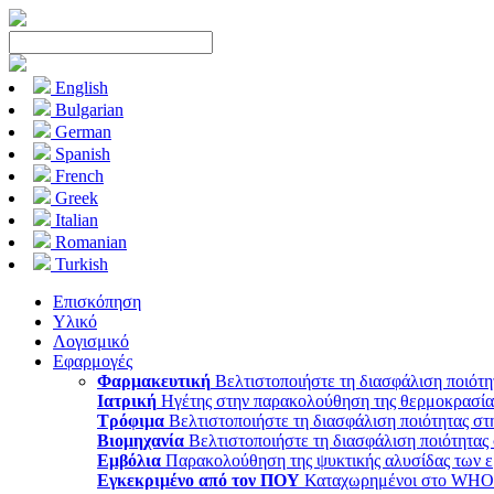
English
Bulgarian
German
Spanish
French
Greek
Italian
Romanian
Turkish
Επισκόπηση
Υλικό
Λογισμικό
Εφαρμογές
Φαρμακευτική
Βελτιστοποιήστε τη διασφάλιση ποιότ
Ιατρική
Ηγέτης στην παρακολούθηση της θερμοκρασίας 
Τρόφιμα
Βελτιστοποιήστε τη διασφάλιση ποιότητας σ
Βιομηχανία
Βελτιστοποιήστε τη διασφάλιση ποιότητας
Εμβόλια
Παρακολούθηση της ψυκτικής αλυσίδας των
Εγκεκριμένο από τον ΠΟΥ
Καταχωρημένοι στο WHO P